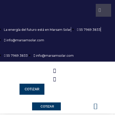
La energía del futuro está en Marsam Solar
55 7969 3833
info@marsamsolar.com
55 7969 3833
info@marsamsolar.com
COTIZAR
¿Cómo funciona?
Marsam Solar
Monitor de energía
Marsam News
COTIZAR