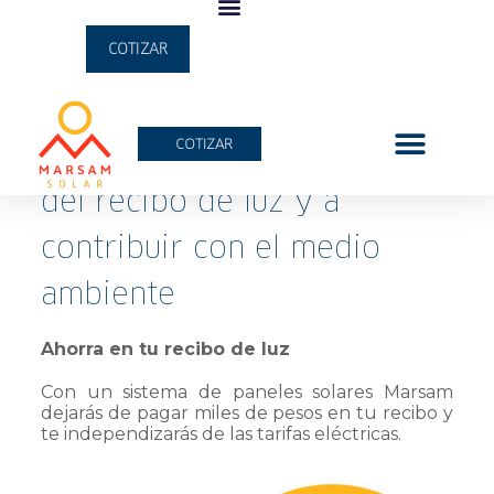
AHORRO
COTIZAR
Conoce cómo podemos
¿Cómo funciona?
Marsam Solar
Monitor de energía
Marsam News
COTIZAR
ayudarte a bajar el costo
del recibo de luz y a
contribuir con el medio
ambiente
Ahorra en tu recibo de luz
Con un sistema de paneles solares Marsam
dejarás de pagar miles de pesos en tu recibo y
te independizarás de las tarifas eléctricas.