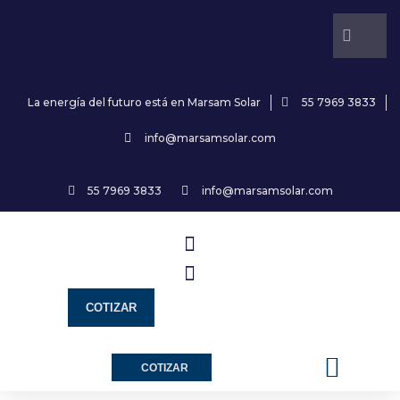
La energía del futuro está en Marsam Solar
55 7969 3833
info@marsamsolar.com
55 7969 3833
info@marsamsolar.com
COTIZAR
¿Cómo funciona?
Marsam Solar
Monitor de energía
Marsam News
COTIZAR