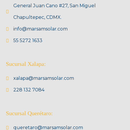
General Juan Cano #27, San Miguel
Chapultepec, CDMX.
info@marsamsolar.com
55 5272 1633
Sucursal Xalapa:
xalapa@marsamsolar.com
228 132 7084
Sucursal Querétaro:
queretaro@marsamsolar.com