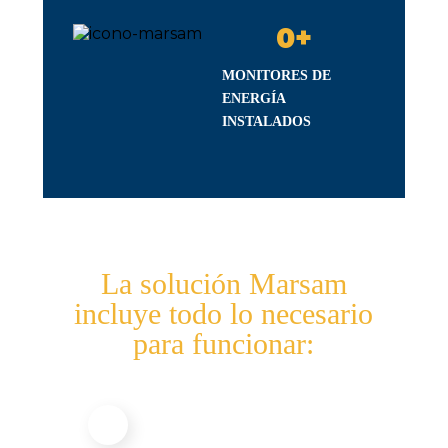
0
+
MONITORES DE
ENERGÍA
INSTALADOS
La solución Marsam
incluye todo lo necesario
para funcionar: