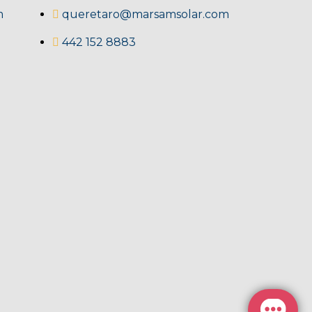
m
queretaro@marsamsolar.com
442 152 8883