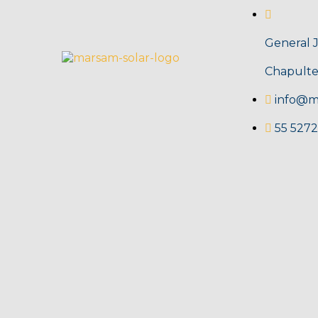
General 
Chapulte
info@m
55 5272