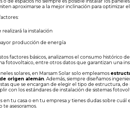
o de espacios no siempre es posible instalar los paneles 
ten aproximarse a la mejor inclinación para optimizar el
actores:
realizará la instalación
mayor producción de energía
os factores básicos, analizamos el consumo histórico de c
ma fotovoltaico, entre otros datos que garantizan una inst
neles solares, en Marsam Solar s
olo empleamos
estruct
 de origen alemán
. Además, siempre diseñamos ingenier
tas que se encargan de elegir el tipo de estructura, de
lir con los estándares de instalación de sistemas fotovolt
es en tu casa o en tu empresa y tienes dudas sobre cuál 
o te asesoramos.