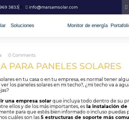
7969 3833
info@marsamsolar.com
lar
Soluciones
Monitor de energía
Portafoli
a
0 Comments
RA PARA PANELES SOLARES
lares en tu casa o en tu empresa, es normal tener alg
ver los paneles solares en mi techo?, ¿mi techo va a agua
jas?
ir una empresa solar
que incluya todo dentro de su pr
ntre ellos y de los más importantes, es
la instalación de
lmente para que estés bien informado o incluso puedas pe
mos cuáles son las
5 estructuras de soporte más com