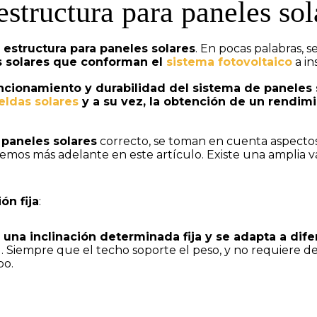
estructura para paneles sol
a
estructura para paneles solares
. En pocas palabras, 
as solares que conforman el
sistema fotovoltaico
a in
cionamiento y durabilidad del sistema de paneles 
eldas solares
y a su vez, la obtención de un rendim
 paneles solares
correcto, se toman en cuenta aspectos c
emos más adelante en este artículo. Existe una amplia 
ón fija
:
a una inclinación determinada fija y se adapta a dif
. Siempre que el techo soporte el peso, y no requiere de
po.