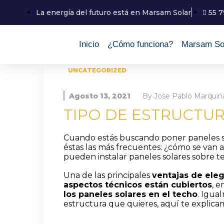
La energía del futuro está en Marsam Solar
55 
Inicio
¿Cómo funciona?
Marsam So
UNCATEGORIZED
Agosto 13, 2021
By
Jose Pablo Marquin
TIPO DE ESTRUCTU
Cuando estás buscando poner paneles so
éstas las más frecuentes: ¿cómo se van a 
pueden instalar paneles solares sobre te
Una de las principales
ventajas de eleg
aspectos técnicos están cubiertos
, e
los paneles solares en el techo
. Igua
estructura que quieres, aquí te explica